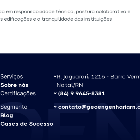
 em responsabilidade técnica, postura colaborativa e
 edificações e a tranquilidade das instituições
R. Jaguarari, 1216 - Barro Ver
Serviços
Sobre nós
Natal/RN
(84) 9 9645-8381
Certificações
contato@geoengenhariarn.c
Segmento
Blog
Cases de Sucesso