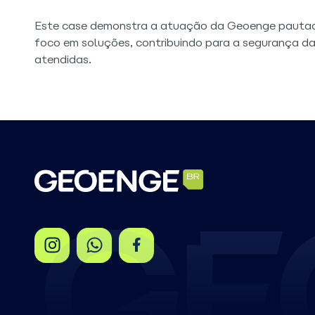
Este case demonstra a atuação da Geoenge pautada
foco em soluções, contribuindo para a segurança das
atendidas.