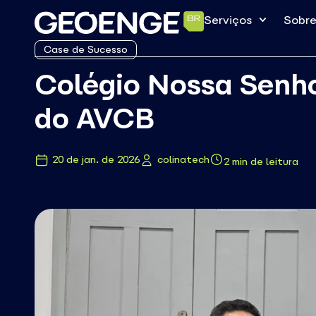
Serviços
Sobre
Case de Sucesso
Colégio Nossa Senho
do AVCB
20 de jan. de 2026
colinatech
2 min de leitura