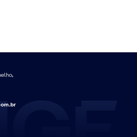
melho,
om.br